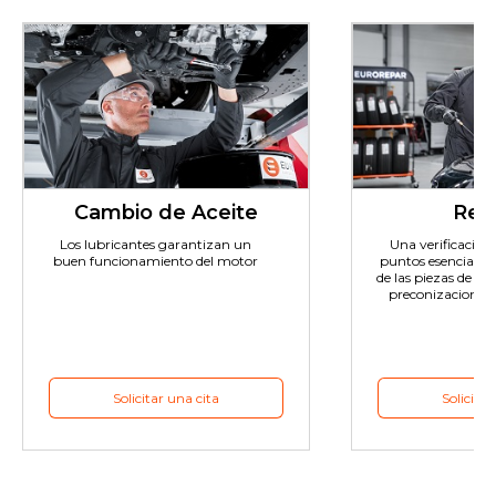
Cambio de Aceite
Revi
Los lubricantes garantizan un
Una verificación e
buen funcionamiento del motor
puntos esenciales 
de las piezas de de
preconizaciones 
Solicitar una cita
Solicitar