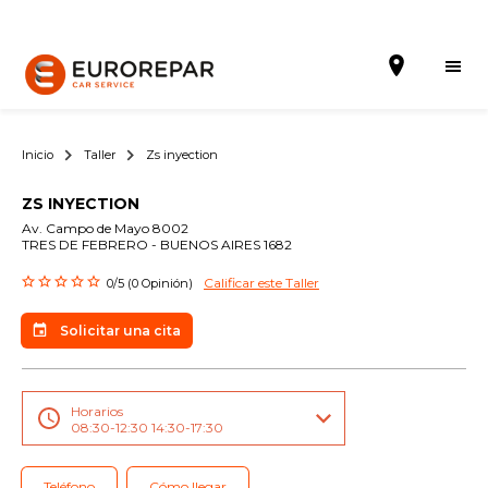
Inicio
Taller
Zs inyection
ZS INYECTION
Solicitar una cita
Av. Campo de Mayo 8002
TRES DE FEBRERO - BUENOS AIRES 1682
La Marca
Calificar este Taller
0/5 (0 Opinión)
Gama Eurorepar
Solicitar una cita
Nuestra Actualidad
Promociones
Horarios
08:30-12:30 14:30-17:30
La red EUROREPAR CAR SERVICE
Teléfono
Cómo llegar