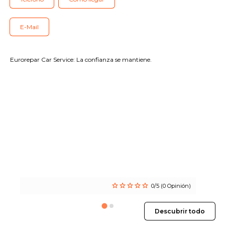
Nuestras prestaciones
Contáctenos
E-Mail
Todos los talleres
Eurorepar Car Service: La confianza se mantiene.
Incorporarse a la red
0/5 (0 Opinión)
Descubrir todo