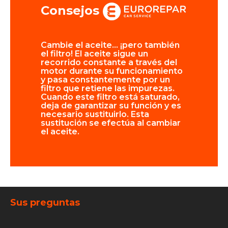
Consejos
el nivel
Cambie el aceite… ¡pero también
Comprueb
 rellene
el filtro! El aceite sigue un
realizar u
rdo con
recorrido constante a través del
Controlar
l
motor durante su funcionamiento
de las re
hículos,
y pasa constantemente por un
antes de 
permite
filtro que retiene las impurezas.
varios ki
e.
Cuando este filtro está saturado,
vacaciones
deja de garantizar su función y es
es sufici
necesario sustituirlo. Esta
«dañarse
sustitución se efectúa al cambiar
el aceite.
Sus preguntas