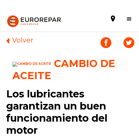
Volver
CAMBIO DE
Solicitar una cita
ACEITE
La Marca
Gama Eurorepar
Los lubricantes
Nuestra Actualidad
garantizan un buen
funcionamiento del
Promociones
motor
La red EUROREPAR CAR SERVICE