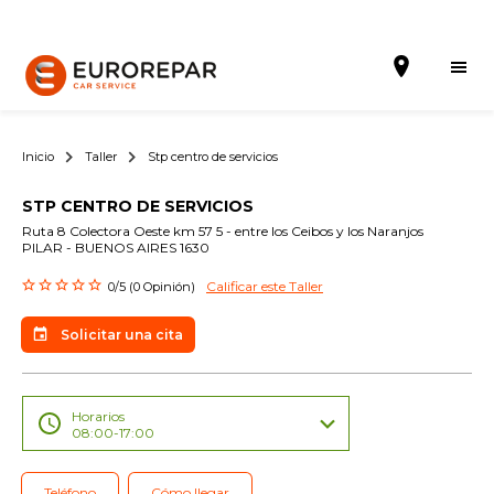
Inicio
Taller
Stp centro de servicios
STP CENTRO DE SERVICIOS
Solicitar una cita
Ruta 8 Colectora Oeste km 57 5 - entre los Ceibos y los Naranjos
PILAR - BUENOS AIRES 1630
La Marca
Calificar este Taller
0/5 (0 Opinión)
Gama Eurorepar
Solicitar una cita
Nuestra Actualidad
Promociones
Horarios
08:00-17:00
La red EUROREPAR CAR SERVICE
Teléfono
Cómo llegar