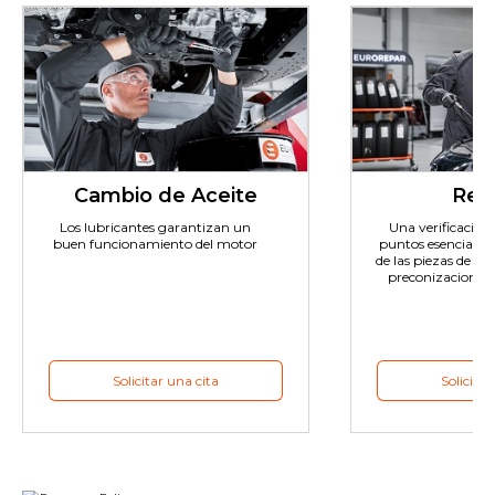
Cambio de Aceite
Revi
Los lubricantes garantizan un
Una verificación e
buen funcionamiento del motor
puntos esenciales 
de las piezas de de
preconizaciones 
Solicitar una cita
Solicitar