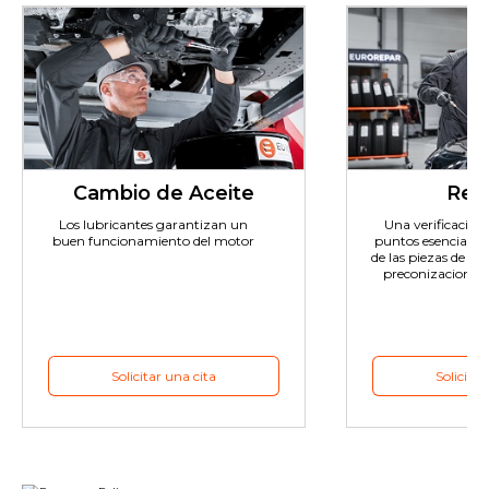
Cambio de Aceite
Revi
Los lubricantes garantizan un
Una verificación e
buen funcionamiento del motor
puntos esenciales 
de las piezas de de
preconizaciones 
Solicitar una cita
Solicitar