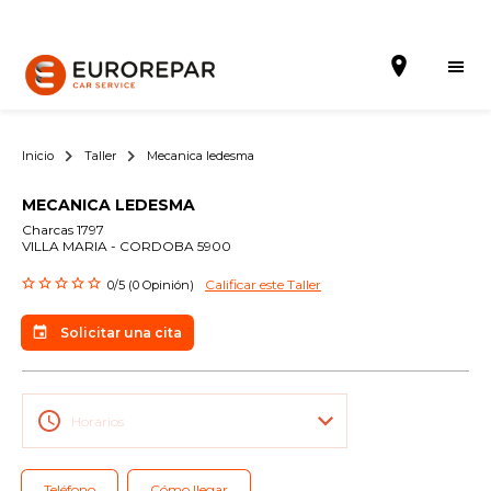
Inicio
Taller
Mecanica ledesma
MECANICA LEDESMA
Solicitar una cita
Charcas 1797
VILLA MARIA - CORDOBA 5900
La Marca
Calificar este Taller
0/5 (0 Opinión)
Gama Eurorepar
Solicitar una cita
Nuestra Actualidad
Promociones
Horarios
La red EUROREPAR CAR SERVICE
Teléfono
Cómo llegar