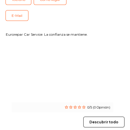
Nuestras prestaciones
Contáctenos
E-Mail
Todos los talleres
Eurorepar Car Service: La confianza se mantiene.
Incorporarse a la red
0/5 (0 Opinión)
Descubrir todo