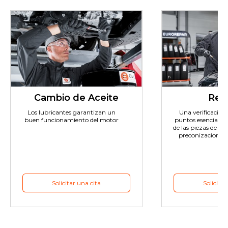
Cambio de Aceite
Revi
Los lubricantes garantizan un
Una verificación e
buen funcionamiento del motor
puntos esenciales 
de las piezas de de
preconizaciones 
Solicitar una cita
Solicitar