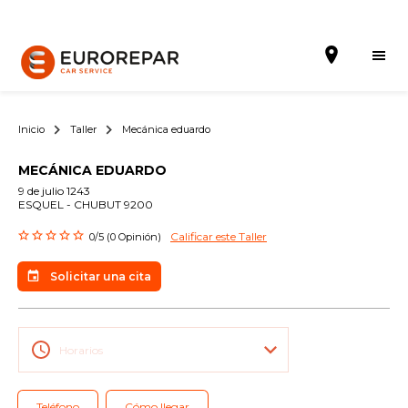
Inicio
Taller
Mecánica eduardo
MECÁNICA EDUARDO
Solicitar una cita
9 de julio 1243
ESQUEL - CHUBUT 9200
La Marca
Calificar este Taller
0/5 (0 Opinión)
Gama Eurorepar
Solicitar una cita
Nuestra Actualidad
Promociones
Horarios
La red EUROREPAR CAR SERVICE
Teléfono
Cómo llegar