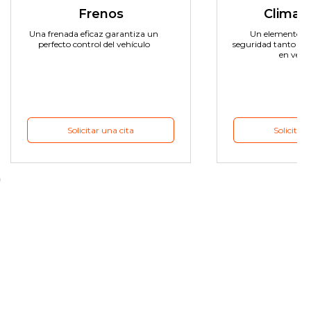
Frenos
Climati
Una frenada eficaz garantiza un
Un elemento de
perfecto control del vehículo
seguridad tanto en
en vera
Solicitar una cita
Solicitar 