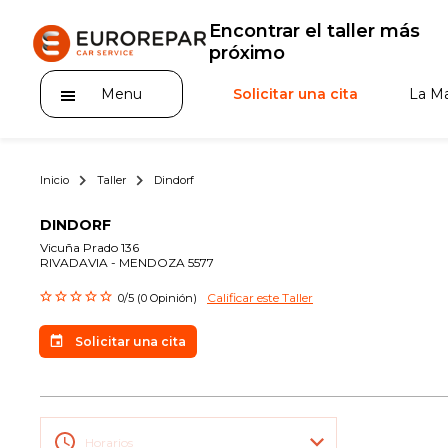
Encontrar el taller más
próximo
Menu
Solicitar una cita
La M
Inicio
Taller
Dindorf
DINDORF
Vicuña Prado 136
RIVADAVIA - MENDOZA 5577
La Marca
Calificar este Taller
0/5 (0 Opinión)
Gama Eurorepar
Solicitar una cita
Nuestra Actualidad
Promociones
La red EUROREPAR CAR SERVICE
Horarios