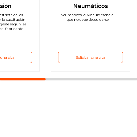
sión
Neumáticos
stricta de los
Neumáticos: el vínculo esencial
y la sustitución
que no debe descuidarse
sgaste según las
del fabricante
 una cita
Solicitar una cita