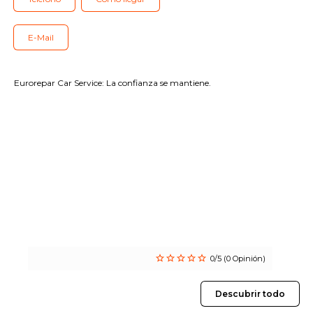
Nuestras prestaciones
Contáctenos
E-Mail
Todos los talleres
Eurorepar Car Service: La confianza se mantiene.
Incorporarse a la red
0/5 (0 Opinión)
Descubrir todo