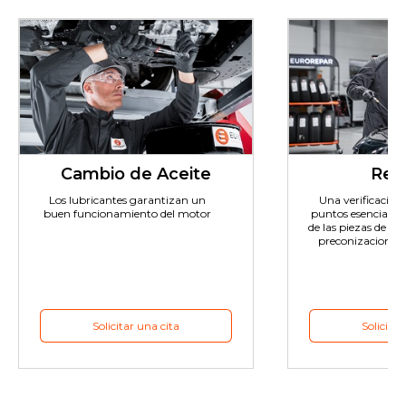
Cambio de Aceite
Revi
Los lubricantes garantizan un
Una verificación e
buen funcionamiento del motor
puntos esenciales 
de las piezas de de
preconizaciones 
Solicitar una cita
Solicitar