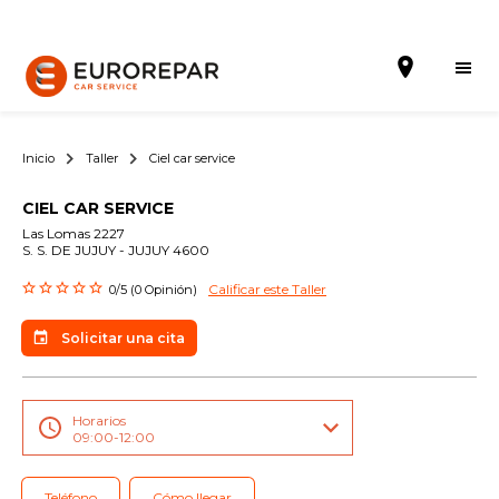
Inicio
Taller
Ciel car service
CIEL CAR SERVICE
Solicitar una cita
Las Lomas 2227
S. S. DE JUJUY - JUJUY 4600
La Marca
Calificar este Taller
0/5 (0 Opinión)
Gama Eurorepar
Solicitar una cita
Nuestra Actualidad
Promociones
Horarios
09:00-12:00
La red EUROREPAR CAR SERVICE
Teléfono
Cómo llegar