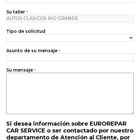
Nuestras prestaciones
Su taller
*
Contáctenos
Tipo de solicitud
Todos los talleres
Incorporarse a la red
Asunto de su mensaje
*
Su mensaje
*
Si desea información sobre EUROREPAR
CAR SERVICE o ser contactado por nuestro
departamento de Atención al Cliente, por