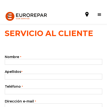
SERVICIO AL CLIENTE
Solicitar una cita
Nombre
*
La Marca
Gama Eurorepar
Apellidos
*
Nuestra Actualidad
Teléfono
*
Promociones
La red EUROREPAR CAR SERVICE
Dirección e-mail
*