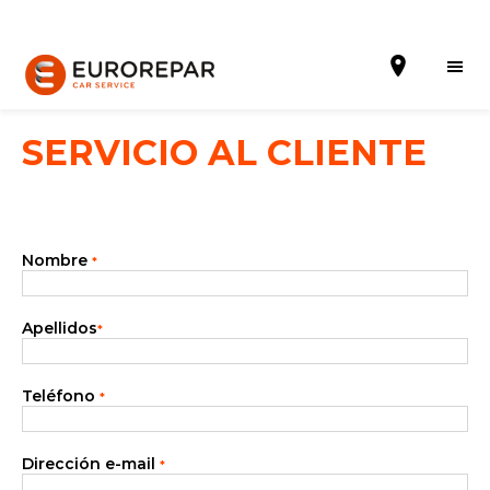
SERVICIO AL CLIENTE
Solicitar una cita
Nombre
*
La Marca
Gama Eurorepar
Apellidos
*
Nuestra Actualidad
Teléfono
*
Promociones
La red EUROREPAR CAR SERVICE
Dirección e-mail
*