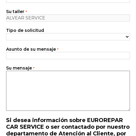
Nuestras prestaciones
Su taller
*
Contáctenos
Tipo de solicitud
Todos los talleres
Incorporarse a la red
Asunto de su mensaje
*
Su mensaje
*
Si desea información sobre EUROREPAR
CAR SERVICE o ser contactado por nuestro
departamento de Atención al Cliente, por