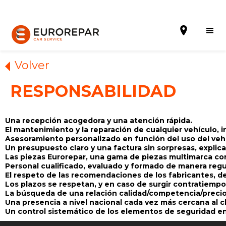
Volver
RESPONSABILIDAD
Solicitar una cita
Una recepción acogedora y una atención rápida.
La Marca
El mantenimiento y la reparación de cualquier vehículo
Asesoramiento personalizado en función del uso del vehí
Gama Eurorepar
Un presupuesto claro y una factura sin sorpresas, expli
Las piezas Eurorepar, una gama de piezas multimarca con
Personal
cualificado, evaluado y formado de manera regul
Nuestra Actualidad
El respeto de las recomendaciones
de los fabricantes, d
Los plazos se respetan, y en caso de
surgir contratiempo
Promociones
La búsqueda de una relación calidad/competencia/precio
Una presencia a nivel nacional cada vez más cercana al cl
La red EUROREPAR CAR SERVICE
Un control sistemático de los elementos de seguridad en